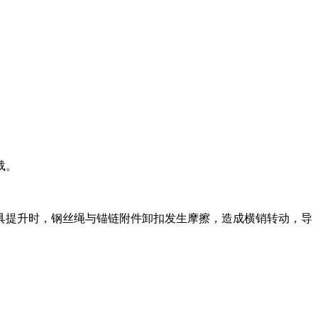
载。
具提升时，钢丝绳与锚链附件卸扣发生摩擦，造成横销转动，导