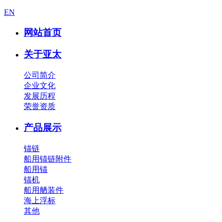
EN
网站首页
关于亚太
公司简介
企业文化
发展历程
荣誉资质
产品展示
锚链
船用锚链附件
船用锚
锚机
船用舾装件
海上浮标
其他