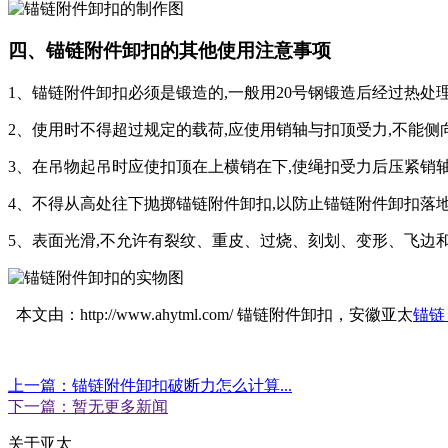
四、锚链附件卸扣的其他使用注意事项
1、锚链附件卸扣必须是锻造的,一般用20号钢锻造后经过热处
2、使用时不得超过规定的载荷,应使用销轴与扣顶受力,不能侧向
3、在吊物起吊时应使扣顶在上横销在下,使绳扣受力后压紧销轴
4、不得从高处往下抛掷锚链附件卸扣,以防止锚链附件卸扣落
5、表面光滑,不允许有裂纹、重皮、过烧、刻划、变形、飞边
本文由：http://www.ahytml.com/ 锚链附件卸扣，安徽亚太
锚
上一篇：锚链附件卸扣破断力怎么计算...
下一篇：暂无更多新闻
关于亚太