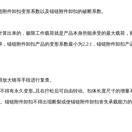
链附件卸扣变形系数以及锚链附件卸扣的破断系数。
计算出来的，极限工作载荷就是产品本身所能承受的最大载荷，
，锚链附件卸扣产品的变形系数最小为2.2:1，锚链附件卸扣产品
可用放大镜等手段进行复查。
有永久变形,,且在拧松后可自由转动。扣体长度尺寸的增量不得超过
荷。锚链附件卸扣不得出现断裂或使锚链附件卸扣丧失承载能力