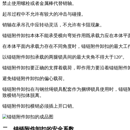
禁止使用螺栓或者金属棒代替销轴。
起吊过程中不允许有较大的冲击与碰撞。
销轴在承吊孔中应转动灵活，不允许有卡阻现象。
锚链附件卸扣本体不能承受横向弯矩作用既承载力应在本体平
在本体平面内承载力存在不同角度时，锚链附件卸扣的最大工
以锚链附件卸扣承载的两腿锁具间的最大夹角不得大于120°。
锚链附件卸扣要正确的支撑着载荷，即作用力要沿着锚链附件
避免锚链附件卸扣的偏心载荷。
锚链附件卸扣在与钢丝绳锁具配套作为捆绑锁具使用时，锚链
致横销与扣体脱离。
锚链附件卸扣横销必须插上开口销。
二、锚链附件卸扣的安全系数