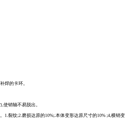
和补焊的卡环。
力,使销轴不易脱出。
;2.磨损达原的10%;.本体变形达原尺寸的10% ;4,横销变