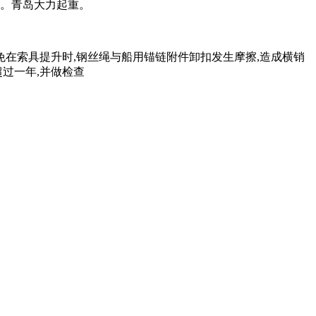
载。青岛大力起重。
免在索具提升时,钢丝绳与船用锚链附件卸扣发生摩擦,造成横销
过一年,并做检查