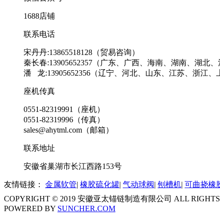
1688店铺
联系电话
宋丹丹:13865518128（贸易咨询）
秦长春:13905652357（广东、广西、海南、湖南、湖
潘 龙:13905652356（辽宁、河北、山东、江苏、浙
座机传真
0551-82319991（座机）
0551-82319996（传真）
sales@ahytml.com（邮箱）
联系地址
安徽省巢湖市长江西路153号
友情链接：
金属软管
|
橡胶硫化罐
|
气动球阀
|
刨槽机
|
可曲挠橡
COPYRIGHT © 2019 安徽亚太锚链制造有限公司 ALL RIGHTS
POWERED BY
SUNCHER.COM