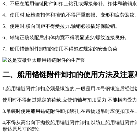
3、不应在船用锚链附件卸扣上钻孔或焊接修补。扣体和轴销永
4、使用时,应检查扣体和插销,不得严重磨损、变形和疲劳裂纹
5、使用时,横向间距不得受拉力,轴销必须插好保险销。
6、轴销正确装配后,扣体内宽不得明显减少,螺纹连接良好。
7、船用锚链附件卸扣的使用不得超过规定的安全负荷。
二、船用锚链附件卸扣的使用方法及注意
1,船用锚链附件卸扣必须是锻造的,一般是用20号钢锻造后经
使用时不得超过规定的荷载,应使销轴与扣顶受力,不能横向受力
3.吊装时使用船用锚链附件卸扣绑扎,在吊物起吊时应使扣顶在
4,不得从高出向下抛投船用锚链附件卸扣,以防止船用锚链附件卸扣
形达原尺寸的5%;