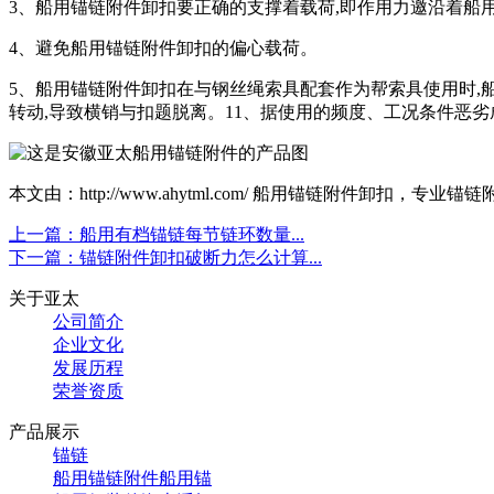
3、船用锚链附件卸扣要正确的支撑着载荷,即作用力邀沿着船用
4、避免船用锚链附件卸扣的偏心载荷。
5、船用锚链附件卸扣在与钢丝绳索具配套作为帮索具使用时,
转动,导致横销与扣题脱离。11、据使用的频度、工况条件恶劣
本文由：http://www.ahytml.com/ 船用锚链附件卸扣，专
上一篇：船用有档锚链每节链环数量...
下一篇：锚链附件卸扣破断力怎么计算...
关于亚太
公司简介
企业文化
发展历程
荣誉资质
产品展示
锚链
船用锚链附件
船用锚