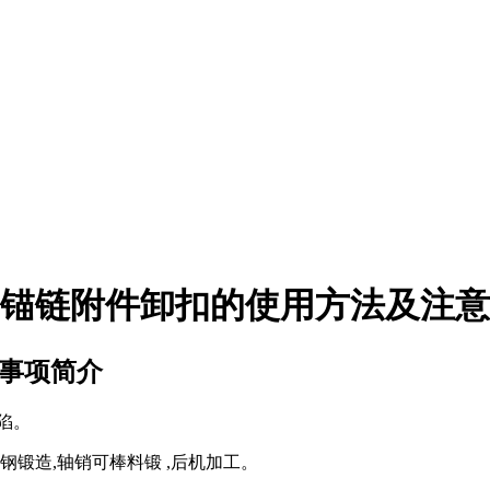
锚链附件卸扣的使用方法及注意
事项简介
陷。
锻造,轴销可棒料锻 ,后机加工。