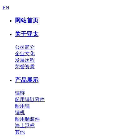
EN
网站首页
关于亚太
公司简介
企业文化
发展历程
荣誉资质
产品展示
锚链
船用锚链附件
船用锚
锚机
船用舾装件
海上浮标
其他